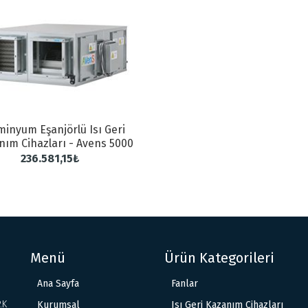
minyum Eşanjörlü Isı Geri
nım Cihazları - Avens 5000
236.581,15₺
Menü
Ürün Kategorileri
Ana Sayfa
Fanlar
.K
Kurumsal
Isı Geri Kazanım Cihazları