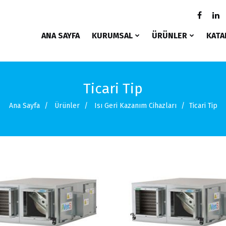
ANA SAYFA
KURUMSAL
ÜRÜNLER
KATA
Ticari Tip
Ana Sayfa
Ürünler
Isı Geri Kazanım Cihazları
Ticari Tip