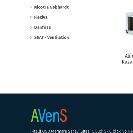
Nicotra Gebhardt
Flexiva
Danfoss
SEAT - Ventilation
Alü
Kaza
İkitelli OSB Marmara Sanayi Sitesi C Blok Sk.C blok No:4 P