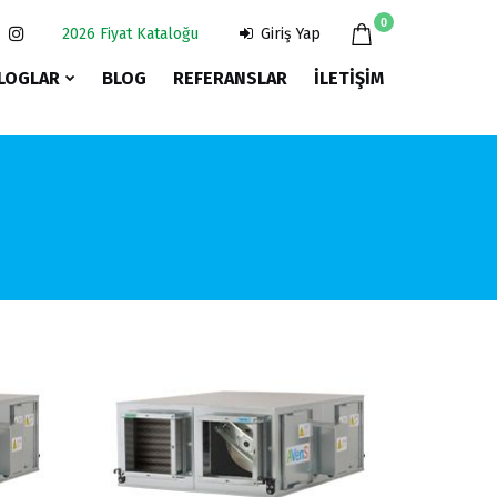
ANA SAYFA
0
2026 Fiyat Kataloğu
Giriş Yap
KURUMSAL
LOGLAR
BLOG
REFERANSLAR
İLETIŞIM
ÜRÜNLER
KATALOGLAR
BLOG
REFERANSLAR
İLETIŞIM
2025 FIYAT
KATALOĞU