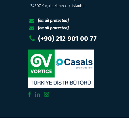
:34307 Küçükçekmece / İstanbul
[email protected]
[email protected]
(+90) 212 901 00 77