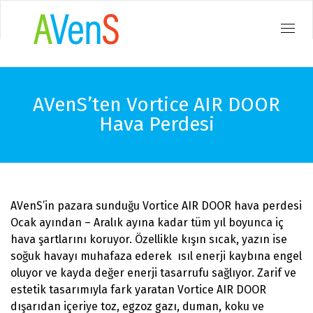
Toggl
navig
ANA SAYFA
AVenS’ten Vortice AIR DOOR
KURUMSAL
Hava Perdesi
ÜRÜNLER
KATALOGLAR
AVenS’in pazara sunduğu Vortice AIR DOOR hava perdesi
BLOG
Ocak ayından – Aralık ayına kadar tüm yıl boyunca iç
hava şartlarını koruyor. Özellikle kışın sıcak, yazın ise
REFERANSLAR
soğuk havayı muhafaza ederek ısıl enerji kaybına engel
oluyor ve kayda değer enerji tasarrufu sağlıyor. Zarif ve
İLETIŞIM
estetik tasarımıyla fark yaratan Vortice AIR DOOR
dışarıdan içeriye toz, egzoz gazı, duman, koku ve