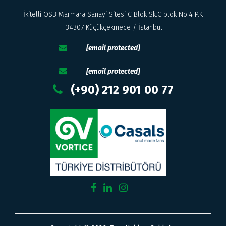
İkitelli OSB Marmara Sanayi Sitesi C Blok Sk.C blok No:4 P.K
:34307 Küçükçekmece / İstanbul
[email protected]
[email protected]
(+90) 212 901 00 77