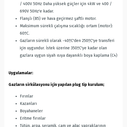
/ 400V 50Hz Daha yüksek güçler için 4kW ve 400 /
690V 50Hz'e kadar.
Flanşlı (B5) ve hava geçirmez şaftlı motor.
Maksimum sürekli çalışma sıcaklığı: ortam (motor):
60ºC.
Gazların sürekli olarak -40ºC'den 250ºC'ye transferi
için uygundur. İstek üzerine 350ºC'ye kadar olan
gazlara uygun siyah ısıya dayanıklı boya kaplama (C4)
Uygulamalar:
Gazların sirkülasyonu için yapılan plug tip kurulum;
Fırınlar
Kazanları
Boyahaneler
Eritme fırınlar
Tütün, arpa, seramik, cam ve ağaç yapraklarının