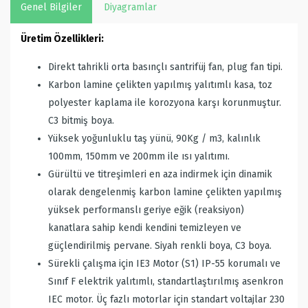
Genel Bilgiler
Diyagramlar
Üretim Özellikleri:
Direkt tahrikli orta basınçlı santrifüj fan, plug fan tipi.
Karbon lamine çelikten yapılmış yalıtımlı kasa, toz
polyester kaplama ile korozyona karşı korunmuştur.
C3 bitmiş boya.
Yüksek yoğunluklu taş yünü, 90Kg / m3, kalınlık
100mm, 150mm ve 200mm ile ısı yalıtımı.
Gürültü ve titreşimleri en aza indirmek için dinamik
olarak dengelenmiş karbon lamine çelikten yapılmış
yüksek performanslı geriye eğik (reaksiyon)
kanatlara sahip kendi kendini temizleyen ve
güçlendirilmiş pervane. Siyah renkli boya, C3 boya.
Sürekli çalışma için IE3 Motor (S1) IP-55 korumalı ve
Sınıf F elektrik yalıtımlı, standartlaştırılmış asenkron
IEC motor. Üç fazlı motorlar için standart voltajlar 230