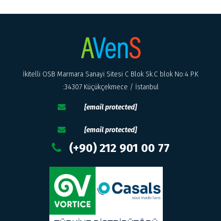
İkitelli OSB Marmara Sanayi Sitesi C Blok Sk.C blok No:4 P.K
:34307 Küçükçekmece / İstanbul
[email protected]
[email protected]
(+90) 212 901 00 77