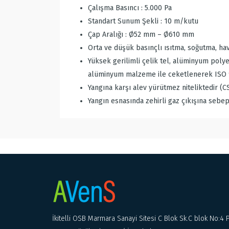
Çalışma Basıncı : 5.000 Pa
Standart Sunum Şekli : 10 m/kutu
Çap Aralığı : Ø52 mm – Ø610 mm
Orta ve düşük basınçlı ısıtma, soğutma, hav
Yüksek gerilimli çelik tel, alüminyum poly
alüminyum malzeme ile ceketlenerek ISO 90
Yangına karşı alev yürütmez niteliktedir (
Yangın esnasında zehirli gaz çıkışına sebe
İkitelli OSB Marmara Sanayi Sitesi C Blok Sk.C blok No:4 P