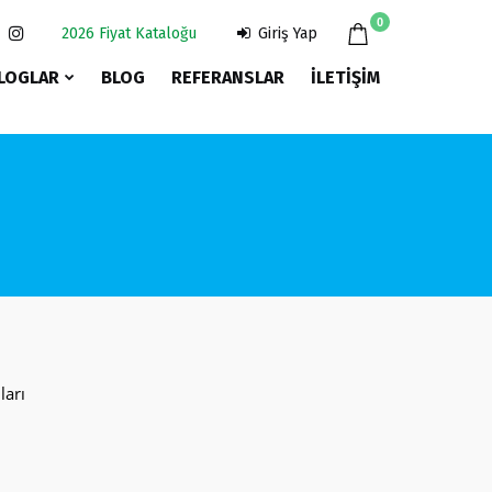
ANA SAYFA
0
2026 Fiyat Kataloğu
Giriş Yap
KURUMSAL
LOGLAR
BLOG
REFERANSLAR
İLETIŞIM
ÜRÜNLER
KATALOGLAR
BLOG
REFERANSLAR
İLETIŞIM
2025 FIYAT
ları
KATALOĞU