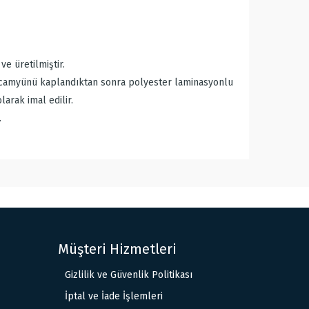
e üretilmiştir.
pi camyünü kaplandıktan sonra polyester laminasyonlu
arak imal edilir.
.
Müşteri Hizmetleri
Gizlilik ve Güvenlik Politikası
İptal ve İade İşlemleri