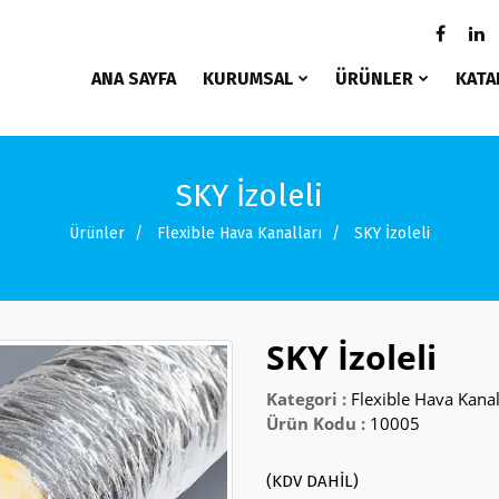
ANA SAYFA
KURUMSAL
ÜRÜNLER
KATA
SKY İzoleli
Ürünler
Flexible Hava Kanalları
SKY İzoleli
SKY İzoleli
Kategori :
Flexible Hava Kanal
Ürün Kodu :
10005
(KDV DAHİL)