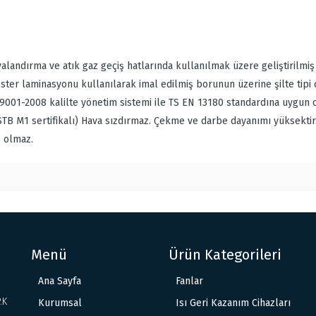
alandırma ve atık gaz geçiş hatlarında kullanılmak üzere geliştirilmiş v
ester laminasyonu kullanılarak imal edilmiş borunun üzerine şilte ti
01-2008 kalilte yönetim sistemi ile TS EN 13180 standardına uygun ol
CSTB M1 sertifikalı) Hava sızdırmaz. Çekme ve darbe dayanımı yüksektir
p olmaz.
Menü
Ürün Kategorileri
Ana Sayfa
Fanlar
.K
Kurumsal
Isı Geri Kazanım Cihazları