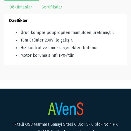
Dökümanlar
Sertifikalar
Özellikler
Ürün komple polipropilen mamülden üretilmiştir.
Tüm ürünler 230V ile çalışır.
Hız kontrol ve timer seçenekleri bulunur.
Motor koruma sınıfı IPX4’tür.
İkitelli OSB Marmara Sanayi Sitesi C Blok Sk.C blok No:4 P.K