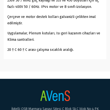
230V 50 / 60Hz güç kaynağı ve 355 ve 450 boyutları için üç
fazlı 400V 50 / 60Hz. IP44 motor ve B sınıfı izolasyon.
Çerçeve ve motor destek kolları galvanizli çelikten imal
edilmiştir.
Uygulamalar, Plenum kutuları, Isı geri kazanım cihazları ve
Klima santralleri.
20 º C 60 º C arası çalışma sıcaklık aralığı.
İkitelli OSB Marmara Sanayi Sitesi C Blok Sk.C blok No:4 P.K